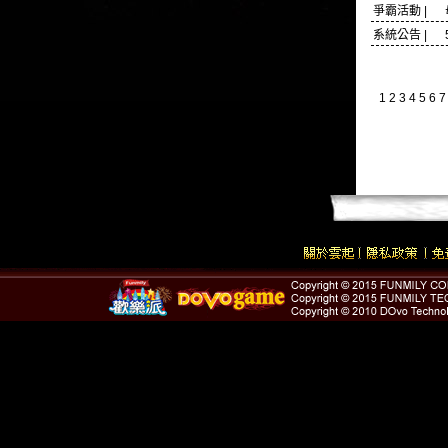
爭霸活動 |
系統公告 | 
1
2
3
4
5
6
7