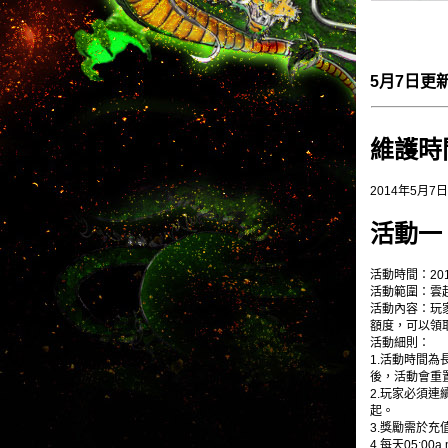
5月7日更
維護時
2014年5月7日15
活動一
活動時間：201
活動範圍：雲
活動內容：玩
額度，可以領
活動細則：
1.活動時間
後，活動會重
2.玩家必須
起。
3.獎勵需於
4.每天05:0